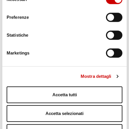
del
limitrofi. I militari hanno inoltre eseguito oltre 20 perquisizioni
consenso
domiciliari alle abitazioni di altri ...
Preferenze
Leggi articolo
Statistiche
Marketings
Mostra dettagli
Accetta tutti
Accetta selezionati
EX ASSESSORE REGIONALE INDAGATO E