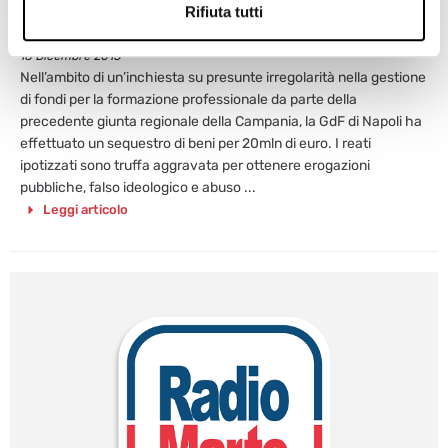
SEQUESTRATI 20 MILIONI
Rifiuta tutti
Varriale
18 Dicembre 2013
Nell’ambito di un’inchiesta su presunte irregolarità nella gestione
di fondi per la formazione professionale da parte della
precedente giunta regionale della Campania, la GdF di Napoli ha
effettuato un sequestro di beni per 20mln di euro. I reati
ipotizzati sono truffa aggravata per ottenere erogazioni
pubbliche, falso ideologico e abuso ...
Leggi articolo