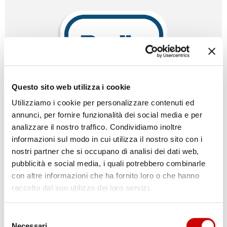
Questo sito web utilizza i cookie
Utilizziamo i cookie per personalizzare contenuti ed
annunci, per fornire funzionalità dei social media e per
analizzare il nostro traffico. Condividiamo inoltre
informazioni sul modo in cui utilizza il nostro sito con i
SPACCIO DI DROGA, ARRESTI A TORRE
nostri partner che si occupano di analisi dei dati web,
ANNUNZIATA
pubblicità e social media, i quali potrebbero combinarle
Varriale
con altre informazioni che ha fornito loro o che hanno
18 Dicembre 2013
raccolto dal suo utilizzo dei loro servizi.
Sei misure cautelari in carcere sono state eseguite all’alba dai
carabinieri della Compagnia di Torre Annunziata. Le persone
raggiunte dal provvedimento sono responsabili di spaccio di
Selezione
sostanze di stupefacenti nella zona di Striano e nei comuni
Necessari