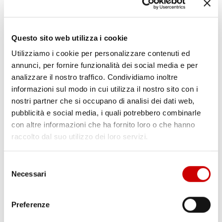
Marte Sport Live: “Torino-Juve? Vincere domani sarebbe un
grande risultato per il Torino che non ha grandi traguardi, ma
vincere un derby contro la Juventus sarebbe come vincere lo
Questo sito web utilizza i cookie
scudetto. La Juventus fa un campionato a parte e nell’altro ci
siamo ...
Utilizziamo i cookie per personalizzare contenuti ed
Leggi articolo
annunci, per fornire funzionalità dei social media e per
analizzare il nostro traffico. Condividiamo inoltre
informazioni sul modo in cui utilizza il nostro sito con i
nostri partner che si occupano di analisi dei dati web,
pubblicità e social media, i quali potrebbero combinarle
con altre informazioni che ha fornito loro o che hanno
raccolto dal suo utilizzo dei loro servizi.
Selezione
Necessari
del
consenso
Preferenze