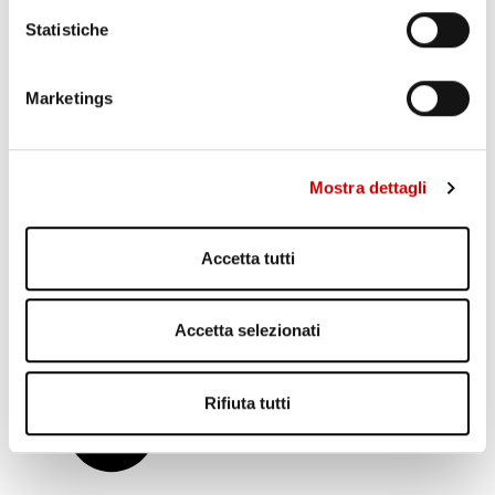
Statistiche
QUELL’EDUARDIANO “FUJTEVENNE”
supporto tecnico
Marketings
14 Dicembre 2018
Si avverte nell’aria un desiderio non espresso, triste e
malinconico: è quel grido disperato, a torto o a ragione,
“Fujtevenne” di edoardiana memoria, sussurrato anche da chi
Mostra dettagli
lotta quotidianamente per resistere alla fuga. Tuttavia Napoli
non è solo disagio e criminalità, è tanto altro, ma si avverte
comunque quello stato ...
Accetta tutti
Leggi articolo
Accetta selezionati
Rifiuta tutti