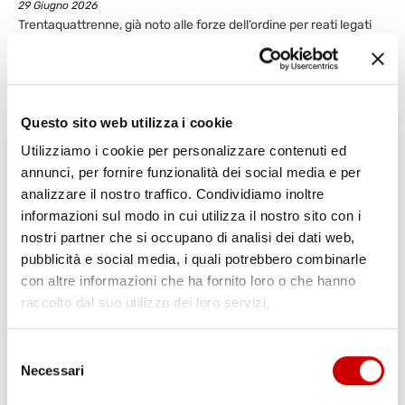
29 Giugno 2026
Trentaquattrenne, già noto alle forze dell’ordine per reati legati
alla violenza di genere, arrestato dai Carabinieri di Procida.
All’alba l’uomo si è introdotto in casa di una vicina ed ha tentato
di avere un approccio fisico con lei. Trentaquattrenne noto alle
forze dell’ordine arrestato a Procida. L’uomo ha tentato ...
Questo sito web utilizza i cookie
Leggi articolo
Utilizziamo i cookie per personalizzare contenuti ed
annunci, per fornire funzionalità dei social media e per
analizzare il nostro traffico. Condividiamo inoltre
informazioni sul modo in cui utilizza il nostro sito con i
nostri partner che si occupano di analisi dei dati web,
pubblicità e social media, i quali potrebbero combinarle
con altre informazioni che ha fornito loro o che hanno
raccolto dal suo utilizzo dei loro servizi.
Selezione
Necessari
del
consenso