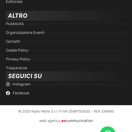
Editoriale
ALTRO
Pubblicità
Organizzazione Eventi
Contatti
Cookie Policy
Privacy Policy
Trasparenza
SEGUICI SU
Instagram
Facebook
© 2025 Radio Marte S.r.l | P.IVA 03481150633 – REA 334845
web agency
av
communication