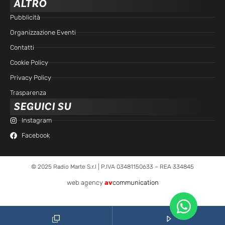
ALTRO
Pubblicità
Organizzazione Eventi
Contatti
Cookie Policy
Privacy Policy
Trasparenza
SEGUICI SU
Instagram
Facebook
© 2025 Radio Marte S.r.l | P.IVA 03481150633 – REA 334845
web agency
av
communication