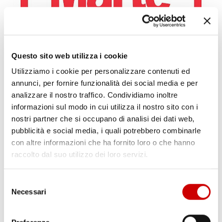
CAPUA: ALBERO CADUTO NELLA NOTTE
Leggi l'articolo
Questo sito web utilizza i cookie
Utilizziamo i cookie per personalizzare contenuti ed
annunci, per fornire funzionalità dei social media e per
analizzare il nostro traffico. Condividiamo inoltre
informazioni sul modo in cui utilizza il nostro sito con i
nostri partner che si occupano di analisi dei dati web,
pubblicità e social media, i quali potrebbero combinarle
con altre informazioni che ha fornito loro o che hanno
raccolto dal suo utilizzo dei loro servizi.
MINISTRO PIANTEDOSI A POZZUOLI
Leggi l'articolo
Selezione
Necessari
del
consenso