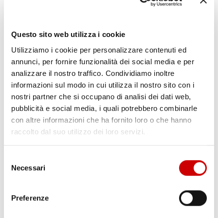
Questo sito web utilizza i cookie
Utilizziamo i cookie per personalizzare contenuti ed
annunci, per fornire funzionalità dei social media e per
POZZUOLI: VIA A CANTIERE HUB DI VIA ARTIACO
analizzare il nostro traffico. Condividiamo inoltre
Leggi l'articolo
informazioni sul modo in cui utilizza il nostro sito con i
nostri partner che si occupano di analisi dei dati web,
pubblicità e social media, i quali potrebbero combinarle
con altre informazioni che ha fornito loro o che hanno
raccolto dal suo utilizzo dei loro servizi.
Selezione
Necessari
del
consenso
Preferenze
CAPUA: ALBERO CADUTO NELLA NOTTE
Leggi l'articolo