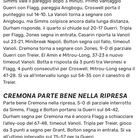
Simms vale il pareggio dopo 3 minuti. Primo vantaggio
Guerri con Flagg, pareggia Anigbogu, Croswell porta il
punteggio sul 14-10. La Vanoli torna a segnare con
Anigbogu, ma Simms colpisce ancora dalla lunga distanza,
Durham risponde, il quarto si chiude sul 20-17 Guerri. Tripla
per Flagg, Jones segna in entrata, Casarin riporta la Vanoli
sul 23-21. Minibreak Napoli, Bolton segna col fallo, timeout
Vanoli. Cremona torna a segnare con Jones, 9-0 di parziale
Guerri con Treier, El Amin e Mitrou-Long, 37-23 e nuovo
timeout Vanoli. Botta e risposta da 3 punti tra Veronesi e
Flagg, 4 punti consecutivi per Croswell, Mitrou-Long segna il
47-28. Si va all’intervallo lungo sul 54-35 con il canestro di
Treier.
CREMONA PARTE BENE NELLA RIPRESA
Parte bene Cremona nella ripresa, 5-0 di parziale interrotto
da Simms, Flagg e Bolton portano la Guerri sul 64-42,
Durham segna per Cremona ma è ancora Flagg a schiacciare
l’alley-oop del 67-48, timeout Vanoli. Tripla per Treier, gioco
da 3 punti a segno per Grant, Bolton segna in entrata. Si va
all’ultimo intervallo sul 75-57 per la Guerri.