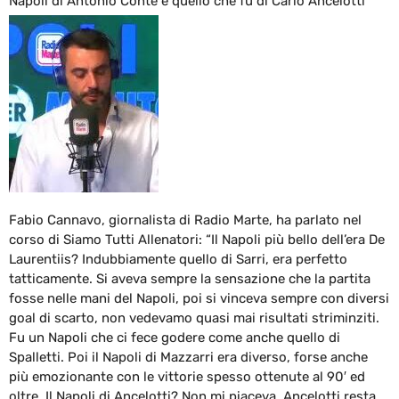
Napoli di Antonio Conte e quello che fu di Carlo Ancelotti
Fabio Cannavo, giornalista di Radio Marte, ha parlato nel
corso di Siamo Tutti Allenatori: “Il Napoli più bello dell’era De
Laurentiis? Indubbiamente quello di Sarri, era perfetto
tatticamente. Si aveva sempre la sensazione che la partita
fosse nelle mani del Napoli, poi si vinceva sempre con diversi
goal di scarto, non vedevamo quasi mai risultati striminziti.
Fu un Napoli che ci fece godere come anche quello di
Spalletti. Poi il Napoli di Mazzarri era diverso, forse anche
più emozionante con le vittorie spesso ottenute al 90′ ed
oltre. Il Napoli di Ancelotti? Non mi piaceva, Ancelotti resta