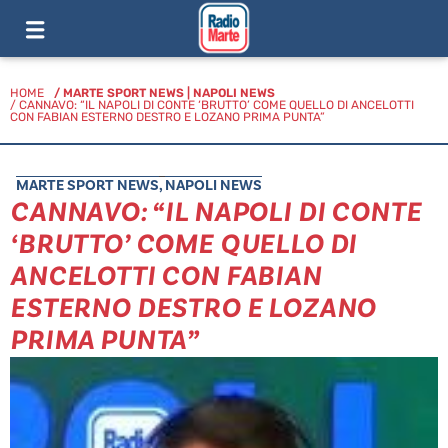
HOME
/
MARTE SPORT NEWS
|
NAPOLI NEWS
/ CANNAVO: “IL NAPOLI DI CONTE ‘BRUTTO’ COME QUELLO DI ANCELOTTI
CON FABIAN ESTERNO DESTRO E LOZANO PRIMA PUNTA”
MARTE SPORT NEWS
,
NAPOLI NEWS
CANNAVO: “IL NAPOLI DI CONTE
‘BRUTTO’ COME QUELLO DI
ANCELOTTI CON FABIAN
ESTERNO DESTRO E LOZANO
PRIMA PUNTA”