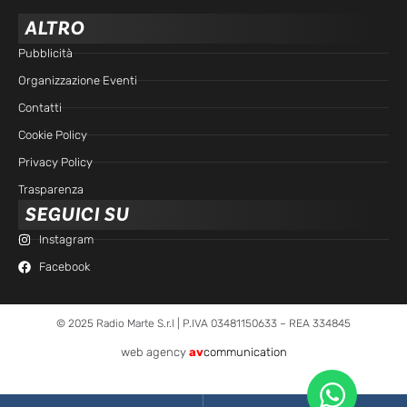
ALTRO
Pubblicità
Organizzazione Eventi
Contatti
Cookie Policy
Privacy Policy
Trasparenza
SEGUICI SU
Instagram
Facebook
© 2025 Radio Marte S.r.l | P.IVA 03481150633 – REA 334845
web agency
av
communication