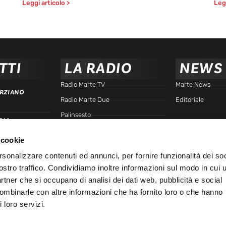
Leggi articolo >
Legg
TTI
LA RADIO
NEWS
Radio Marte TV
Marte News
RZIANO
Radio Marte Due
Editoriale
Palinsesto
RIA
arte.it
Programmi
 cookie
Frequenze
TTA
rsonalizzare contenuti ed annunci, per fornire funzionalità dei soc
Podcast - Brain Station
ostro traffico. Condividiamo inoltre informazioni sul modo in cui u
Podcast - Gente di Marte
IALE
partner che si occupano di analisi dei dati web, pubblicità e social
Marte Replay
combinarle con altre informazioni che ha fornito loro o che hanno
 loro servizi.
Marte Playlist
Ospiti