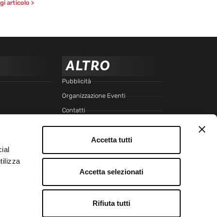
i articolo >
ALTRO
Pubblicità
Organizzazione Eventi
Contatti
Cookie Policy
Accetta tutti
Privacy Policy
ial
Trasparenza
tilizza
SEGUICI SU
Accetta selezionati
Instagram
Facebook
Rifiuta tutti