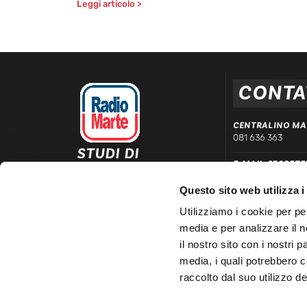
Leggi articolo >
CONTA
CENTRALINO MA
081 636 363
STUDI DI
E-MAIL SEGRETE
REGISTRAZIONE ED
segreteria@radiom
EMISSIONE
Questo sito web utilizza i
Via Comunale Tavernola, 166/b
WHATSAPP DIRE
80144 – Napoli
Utilizziamo i cookie per pe
339 666 99 90
media e per analizzare il n
LINEA COMMERC
il nostro sito con i nostri 
081 780 20 01
media, i quali potrebbero 
raccolto dal suo utilizzo dei