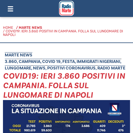
HOME
/
MARTE NEWS
/ COVID19: IERI 3.860 POSITIVI IN CAMPANIA. FOLLA SUL LUNGOMARE DI
NAPOLI
MARTE NEWS
3.860
,
CAMPANIA
,
COVID 19
,
FESTA
,
IMMIGRATI NIGERIANI
,
LUNGOMARE
,
NEWS
,
POSITIVI CORONAVIRUS
,
RADIO MARTE
COVID19: IERI 3.860 POSITIVI IN
CAMPANIA. FOLLA SUL
LUNGOMARE DI NAPOLI