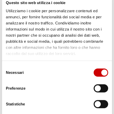
Questo sito web utilizza i cookie
Utilizziamo i cookie per personalizzare contenuti ed
annunci, per fornire funzionalità dei social media e per
analizzare il nostro traffico. Condividiamo inoltre
MINISTRO PIANTEDOSI A POZZUOLI
informazioni sul modo in cui utilizza il nostro sito con i
Leggi l'articolo
nostri partner che si occupano di analisi dei dati web,
pubblicità e social media, i quali potrebbero combinarle
con altre informazioni che ha fornito loro o che hanno
raccolto dal suo utilizzo dei loro servizi.
Selezione
Necessari
del
consenso
Preferenze
PONTICELLI: DODICENNE FERITO A COLTELLATE
Leggi l'articolo
Statistiche