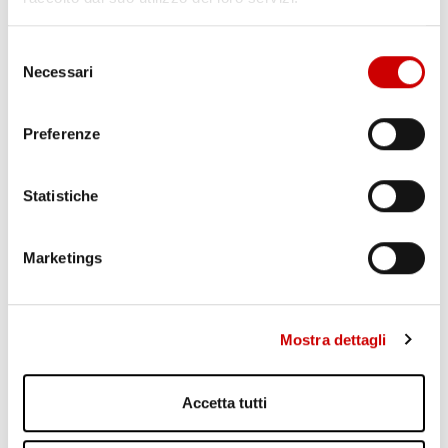
Selezione
Necessari
del
consenso
Preferenze
Statistiche
AGGUATO A TERZIGNO: DUE FERITI
Marketings
Leggi l'articolo
Mostra dettagli
Accetta tutti