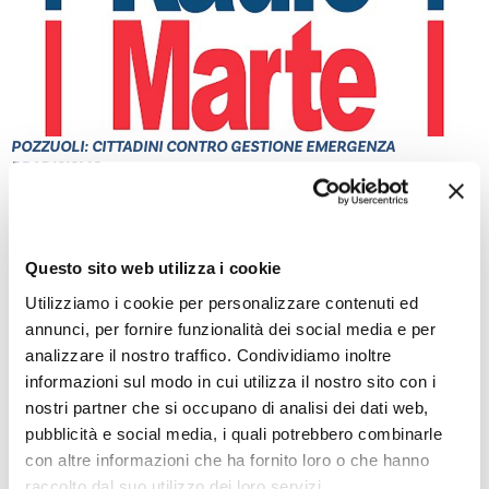
POZZUOLI: CITTADINI CONTRO GESTIONE EMERGENZA
BRADISISMO
Leggi l'articolo
Questo sito web utilizza i cookie
Utilizziamo i cookie per personalizzare contenuti ed
annunci, per fornire funzionalità dei social media e per
analizzare il nostro traffico. Condividiamo inoltre
informazioni sul modo in cui utilizza il nostro sito con i
nostri partner che si occupano di analisi dei dati web,
pubblicità e social media, i quali potrebbero combinarle
con altre informazioni che ha fornito loro o che hanno
TRAGEDIA IERI AD ERCOLANO: UN OPERAIO E’ MORTO
raccolto dal suo utilizzo dei loro servizi.
Leggi l'articolo