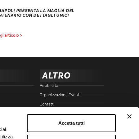
 NAPOLI PRESENTA LA MAGLIA DEL
NTENARIO CON DETTAGLI UNICI
i articolo >
ALTRO
Pubblicità
Organizzazione Eventi
Contatti
Cookie Policy
Privacy Policy
Accetta tutti
ial
Trasparenza
tilizza