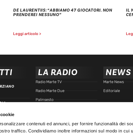
DE LAURENTIIS: “ABBIAMO 47 GIOCATORI. NON
IL
PRENDEREI NESSUNO”
CE
Leggi articolo >
Legg
TTI
LA RADIO
NEWS
Radio Marte TV
Marte News
RZIANO
Radio Marte Due
Editoriale
Palinsesto
RIA
arte.it
Programmi
 cookie
Frequenze
TTA
rsonalizzare contenuti ed annunci, per fornire funzionalità dei soc
Podcast - Brain Station
ostro traffico. Condividiamo inoltre informazioni sul modo in cui u