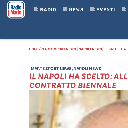
RADIO
NEWS
EVENTI
HOME
/
MARTE SPORT NEWS
|
NAPOLI NEWS
/ IL NAPOLI HA
MARTE SPORT NEWS
,
NAPOLI NEWS
IL NAPOLI HA SCELTO: AL
CONTRATTO BIENNALE