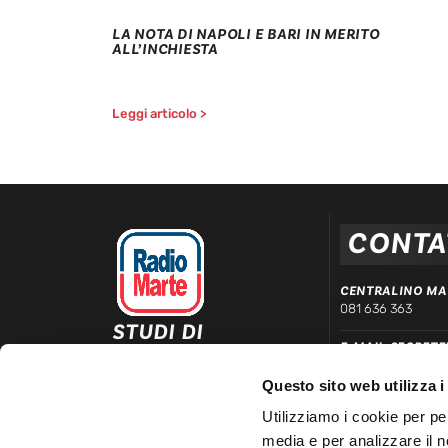
LA NOTA DI NAPOLI E BARI IN MERITO
ALL’INCHIESTA
Leggi articolo >
CONTA
CENTRALINO MA
081 636 363
STUDI DI
E-MAIL SEGRETE
REGISTRAZIONE ED
segreteria@radiom
EMISSIONE
Questo sito web utilizza i
Via Comunale Tavernola, 166/b
WHATSAPP DIRE
80144 – Napoli
Utilizziamo i cookie per pe
339 666 99 90
media e per analizzare il n