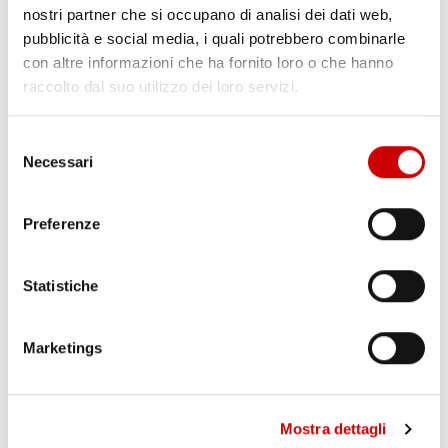
nostri partner che si occupano di analisi dei dati web,
pubblicità e social media, i quali potrebbero combinarle
CAPUA: ALBERO CADUTO NELLA NOTTE
Leggi l'articolo
con altre informazioni che ha fornito loro o che hanno
raccolto dal suo utilizzo dei loro servizi.
Selezione
Necessari
del
consenso
Preferenze
Statistiche
MINISTRO PIANTEDOSI A POZZUOLI
Leggi l'articolo
Marketings
Mostra dettagli