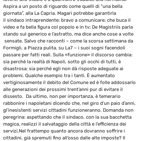
Aspira a un posto di riguardo come quelli di “una bella
giornata”, alla La Capria. Magari potrebbe garantirla
il sindaco intraprendente; bravo a comunicare; che buca il
video e fa bella figura col popolo e in tv; De Magistriis parla
stando sul generico e l’astratto, ma dice anche cose a volte
sensate. Salvo che racconti – come la scorsa settimana da
Formigli, a Piazza pulita, su La7 – i suoi sogni facendoli
passare per fatti reali. Sulla «funzione» il discorso cambia:
sia perché la realtà di Napoli, sotto gli occhi di tutti, è
disastrosa; sia perché egli non dà risposte adeguate ai
problemi. Qualche esempio tra i tanti. È aumentato
vertiginosamente il debito del Comune ed è folle addossarlo
alle generazioni dei prossimi trent’anni pur di evitare il
dissesto. Da ultimo, non per importanza, è temerario
rabbonire i napoletani dicendo che, nel giro d’un paio d’anni,
gl’inesistenti servizi cittadini funzioneranno. Domanda non
peregrina: aspettando che il sindaco, con la sua bacchetta
magica, realizzi il salvataggio della città e l’efficienza dei
servizi.Nel frattempo quanto ancora dovranno soffrire i
cittadini, già spremuti fino all’osso dalle alte imposte? Il