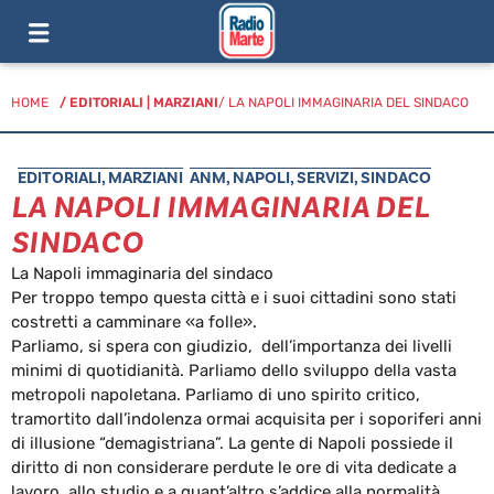
HOME
/
EDITORIALI
|
MARZIANI
/ LA NAPOLI IMMAGINARIA DEL SINDACO
EDITORIALI
,
MARZIANI
ANM
,
NAPOLI
,
SERVIZI
,
SINDACO
LA NAPOLI IMMAGINARIA DEL
SINDACO
La Napoli immaginaria del sindaco
Per troppo tempo questa città e i suoi cittadini sono stati
costretti a camminare «a folle».
Parliamo, si spera con giudizio, dell’importanza dei livelli
minimi di quotidianità. Parliamo dello sviluppo della vasta
metropoli napoletana. Parliamo di uno spirito critico,
tramortito dall’indolenza ormai acquisita per i soporiferi anni
di illusione “demagistriana”. La gente di Napoli possiede il
diritto di non considerare perdute le ore di vita dedicate a
lavoro, allo studio e a quant’altro s’addice alla normalità.