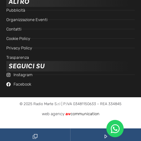
ALTRO
Pubblicità
Organizzazione Eventi
Contatti
Cookie Policy
Privacy Policy
Trasparenza
SEGUICI SU
Instagram
Facebook
© 2025 Radio Marte S.r.l | P.IVA 03481150633 – REA 334845
web agency
av
communication