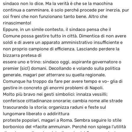
sindaco non lo dice. Ma la verità è che se la macchina
continua a camminare, è solo perché procede per inerzia, pur
coi freni che non funzionano tanto bene. Altro che
rinascimento!
Eppure, in un simile contesto, il sindaco pensa che il
Comune possa gestire tutto in città. Dimentica di non avere
soldi e di avere un apparato amministrativo insufficiente e
non proprio campione di efficienza. Lasciando perdere la
bizzarra pretesa di
essere uno e trino: sindaco oggi, aspirante governatore o
premier (sic!) domani. Decollando e volando sulla politica
generale, magari per atterrare su quella regionale.
Comunque ha troppo da fare per avere tempo e vo- glia di
gestire in concreto gli enormi problemi di Napoli.
Molto più bravo nei gesti simbolici: innalza vessilli;
conferisce cittadinanze onorarie; cambia nome alle strade
trascurando la storia; organizza raduni e feste sul
lungomare liberato o addirittura
proteste popolari, magari a Roma. Sembra seguire lo stile
borbonico del «facite ammuina». Perché non spiega l’utilità