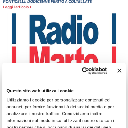
PONTICELLI: DODICENNE FERITO A COLTELLATE
Leggi l'articolo
POZZUOLI: CITTADINI CONTRO GESTIONE EMERGENZA
BRADISISMO
Leggi l'articolo
Questo sito web utilizza i cookie
Utilizziamo i cookie per personalizzare contenuti ed
annunci, per fornire funzionalità dei social media e per
analizzare il nostro traffico. Condividiamo inoltre
informazioni sul modo in cui utilizza il nostro sito con i
nostri partner che si occupano di analisi dei dati web,