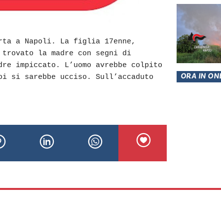
rta a Napoli. La figlia 17enne,
 trovato la madre con segni di
dre impiccato. L’uomo avrebbe colpito
ORA IN ON
oi si sarebbe ucciso. Sull’accaduto