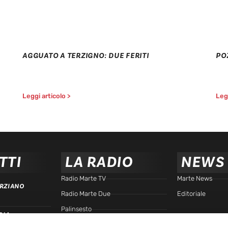
AGGUATO A TERZIGNO: DUE FERITI
PO
Leggi articolo >
Legg
TTI
LA RADIO
NEWS
Radio Marte TV
Marte News
RZIANO
Radio Marte Due
Editoriale
Palinsesto
RIA
arte.it
Programmi