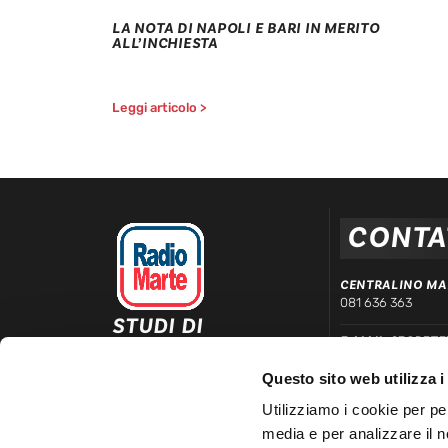
LA NOTA DI NAPOLI E BARI IN MERITO
ALL’INCHIESTA
Leggi articolo >
CONTA
CENTRALINO MA
081 636 363
STUDI DI
E-MAIL SEGRETE
REGISTRAZIONE ED
segreteria@radiom
EMISSIONE
Questo sito web utilizza i
Via Comunale Tavernola, 166/b
WHATSAPP DIRE
80144 – Napoli
Utilizziamo i cookie per pe
339 666 99 90
media e per analizzare il n