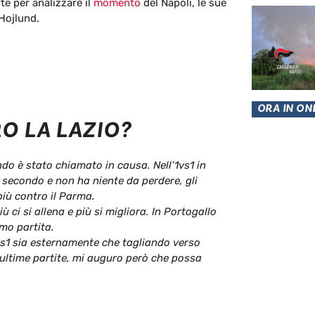
te per analizzare il
momento
del Napoli, le sue
-Hojlund.
ORA IN ON
O LA LAZIO?
ndo è stato chiamato in causa. Nell’1vs1 in
è secondo e non ha niente da perdere, gli
più contro il Parma.
ù ci si allena e più si migliora. In Portogallo
mo partita.
vs1 sia esternamente che tagliando verso
 ultime partite, mi auguro però che possa