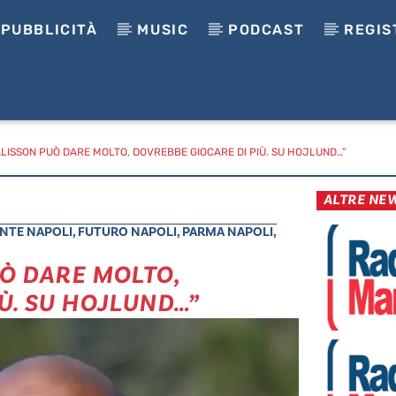
PUBBLICITÀ
MUSIC
PODCAST
REGIS
ALISSON PUÒ DARE MOLTO, DOVREBBE GIOCARE DI PIÙ. SU HOJLUND…”
ALTRE NE
NTE NAPOLI
,
FUTURO NAPOLI
,
PARMA NAPOLI
,
Ò DARE MOLTO,
Ù. SU HOJLUND…”