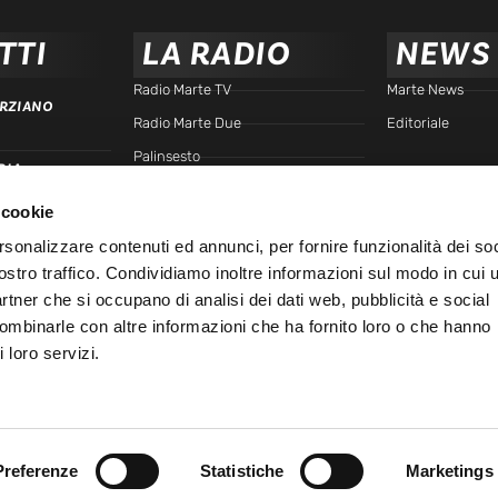
TTI
LA RADIO
NEWS
Radio Marte TV
Marte News
RZIANO
Radio Marte Due
Editoriale
Palinsesto
RIA
arte.it
Programmi
 cookie
Frequenze
TTA
rsonalizzare contenuti ed annunci, per fornire funzionalità dei soc
Podcast - Brain Station
ostro traffico. Condividiamo inoltre informazioni sul modo in cui u
Podcast - Gente di Marte
IALE
partner che si occupano di analisi dei dati web, pubblicità e social
Marte Replay
combinarle con altre informazioni che ha fornito loro o che hanno
 loro servizi.
Marte Playlist
Ospiti
Preferenze
Statistiche
Marketings
45