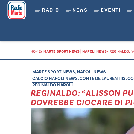
RADIO
NEWS
EVENTI
HOME
/
MARTE SPORT NEWS
|
NAPOLI NEWS
/ REGINALDO: “
MARTE SPORT NEWS
,
NAPOLI NEWS
CALCIO NAPOLI NEWS
,
CONTE DE LAURENTIIS
,
CO
REGINALDO NAPOLI
REGINALDO: “ALISSON PU
DOVREBBE GIOCARE DI PI