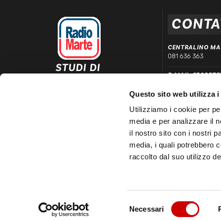
CONTA
CENTRALINO MA
081 636 363
STUDI DI
E-MAIL SEGRETE
REGISTRAZIONE ED
segreteria@radiom
EMISSIONE
Questo sito web utilizza i
Via Comunale Tavernola, 166/b
WHATSAPP DIRE
80144 – Napoli
Utilizziamo i cookie per pe
339 666 99 90
media e per analizzare il n
LINEA COMMERC
il nostro sito con i nostri 
081 780 20 01
media, i quali potrebbero 
raccolto dal suo utilizzo dei
Selezione
Necessari
© 2025 Radio Marte S.r.l | P.IVA 03481150633 – REA 3348
del