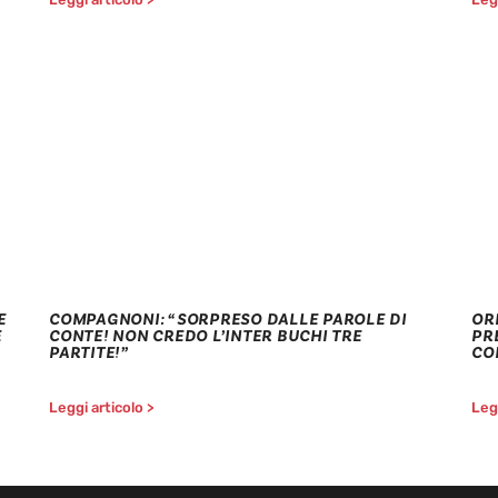
E
COMPAGNONI: “SORPRESO DALLE PAROLE DI
OR
E
CONTE! NON CREDO L’INTER BUCHI TRE
PR
PARTITE!”
CO
Leggi articolo >
Legg