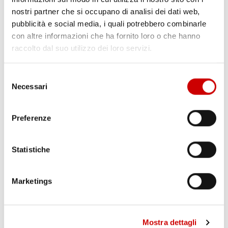
nostri partner che si occupano di analisi dei dati web,
pubblicità e social media, i quali potrebbero combinarle
con altre informazioni che ha fornito loro o che hanno
raccolto dal suo utilizzo dei loro servizi.
Selezione
PONTICELLI: DODICENNE FERITO A COLTELLATE
Necessari
del
Leggi l'articolo
consenso
Preferenze
Statistiche
Marketings
POZZUOLI: CITTADINI CONTRO GESTIONE EMERGENZA
Mostra dettagli
BRADISISMO