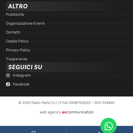
ALTRO
Pubblicità
Organizzazione Eventi
Contatti
Cookie Policy
Privacy Policy
Trasparenza
SEGUICI SU
Instagram
Facebook
© 2025 Radio Marte S.r.l | P.IVA 03481150633 – REA 334845
web agency
av
communication