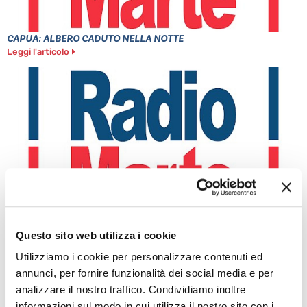
CAPUA: ALBERO CADUTO NELLA NOTTE
Leggi l'articolo
MINISTRO PIANTEDOSI A POZZUOLI
Questo sito web utilizza i cookie
Leggi l'articolo
Utilizziamo i cookie per personalizzare contenuti ed
annunci, per fornire funzionalità dei social media e per
analizzare il nostro traffico. Condividiamo inoltre
informazioni sul modo in cui utilizza il nostro sito con i