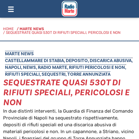
HOME
/
MARTE NEWS
/ SEQUESTRATE QUASI 530T DI RIFIUTI SPECIALI, PERICOLOSI E NON
MARTE NEWS
CASTELLAMMARE DI STABIA
,
DEPOSITO
,
DISCARICA ABUSIVA
,
NAPOLI
,
NEWS
,
RADIO MARTE
,
RIFIUTI PERICOLOSI E NON
,
RIFIUTI SPECIALI
,
SEQUESTRI
,
TORRE ANNUNZIATA
SEQUESTRATE QUASI 530T DI
RIFIUTI SPECIALI, PERICOLOSI E
NON
In due distinti interventi, la Guardia di Finanza del Comando
Provinciale di Napoli ha sequestrato rispettivamente,
depositi di rifiuti speciali ed una discarica abusiva di
materiali pericolosi e non. In un capannone, a Striano, vicino
Napoli, i finanzieri del gruppo di Torre Annunziata hanno