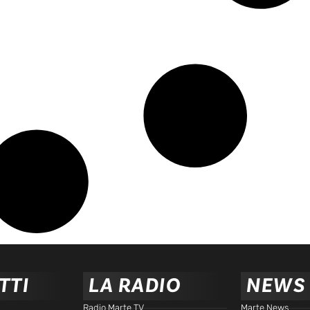
TTI
LA RADIO
NEWS
Radio Marte TV
Marte News