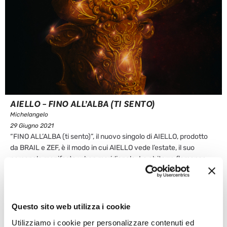
AIELLO – FINO ALL’ALBA (TI SENTO)
Michelangelo
29 Giugno 2021
“FINO ALL’ALBA (ti sento)”, il nuovo singolo di AIELLO, prodotto
da BRAIL e ZEF, è il modo in cui AIELLO vede l’estate, il suo
personale manifesto urban meridionale. La chitarra flamenca
incontra suoni più street, le armonie più latine si mescolano al
clubbing. “Mi piacerebbe che la gente ballasse questa ...
Leggi articolo
Questo sito web utilizza i cookie
Utilizziamo i cookie per personalizzare contenuti ed