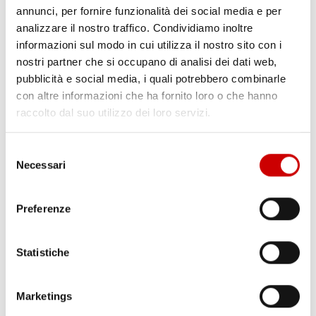
annunci, per fornire funzionalità dei social media e per
analizzare il nostro traffico. Condividiamo inoltre
informazioni sul modo in cui utilizza il nostro sito con i
nostri partner che si occupano di analisi dei dati web,
pubblicità e social media, i quali potrebbero combinarle
con altre informazioni che ha fornito loro o che hanno
raccolto dal suo utilizzo dei loro servizi.
Selezione
Necessari
del
consenso
Preferenze
PURPLE DISCO MACHINE – PLAYBOX
Michelangelo
29 Giugno 2021
Statistiche
Con tre singoli straordinari, che si sono fatti strada nelle radio di
tutto il mondo, la superstar di Dresda Purple Disco Machine, con
Marketings
le sue hits ha fatto divertire i suoi fan per tutto lo scorso anno.
Già produttore di fama mondiale, essendo un punto fermo della