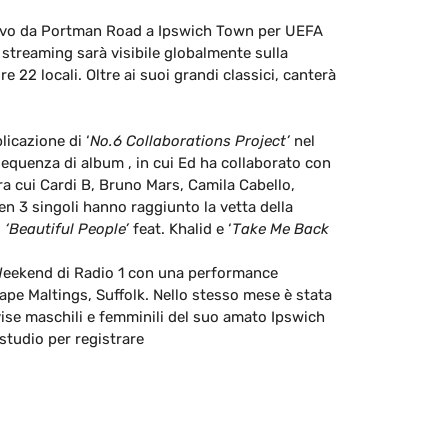
l vivo da Portman Road a Ipswich Town per UEFA
 streaming sarà visibile globalmente sulla
ore 22 locali. Oltre ai suoi grandi classici, canterà
licazione di ‘
No.6 Collaborations Project’
nel
sequenza di album , in cui Ed ha collaborato con
 tra cui Cardi B, Bruno Mars, Camila Cabello,
n 3 singoli hanno raggiunto la vetta della
,
‘Beautiful People’
feat. Khalid e ‘
Take Me Back
 Weekend di Radio 1 con una performance
ape Maltings, Suffolk. Nello stesso mese è stata
ise maschili e femminili del suo amato Ipswich
studio per registrare