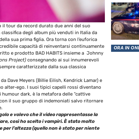
o il tour da record durato due anni del suo
lassifica degli album più venduti in Italia da
ella sua prima figlia. Ora torna con l’euforica
credibile capacità di reinventarsi continuamente
ORA IN ON
 scritto e prodotto BAD HABITS insieme a Johnny
ons Project)
consegnando ai sui innumerevoli
sempre caratterizzate dalla sua classica
 da Dave Meyers (Billie Eilish, Kendrick Lamar) e
 alter-ego. I suoi tipici capelli rossi diventano
di humour dark, è la metafora delle “cattive
 con il suo gruppo di indemoniati salvo ritornare
e.
olo e volevo che il video rappresentasse la
re, così ho scelto i vampiri. È stato molto
per l’altezza (quello non è stato per niente