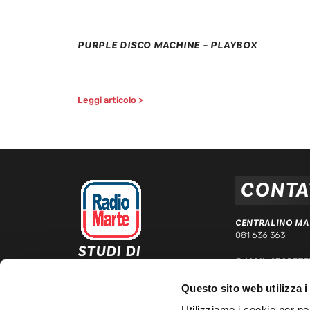
PURPLE DISCO MACHINE – PLAYBOX
Leggi articolo >
CONTA
CENTRALINO MA
081 636 363
STUDI DI
E-MAIL SEGRETE
REGISTRAZIONE ED
segreteria@radiom
EMISSIONE
Questo sito web utilizza i
Via Comunale Tavernola, 166/b
WHATSAPP DIRE
80144 – Napoli
Utilizziamo i cookie per pe