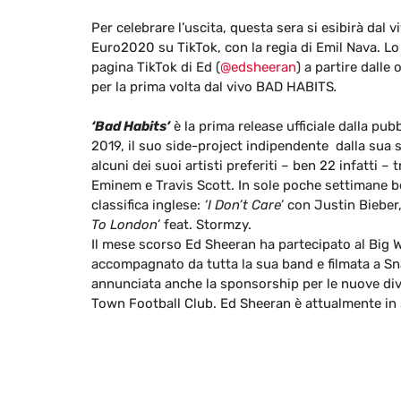
Per celebrare l’uscita, questa sera si esibirà da
Euro2020 su TikTok, con la regia di Emil Nava. Lo
pagina TikTok di Ed (
@edsheeran
) a partire dalle 
per la prima volta dal vivo BAD HABITS
.
‘Bad Habits’
è la prima release ufficiale dalla pubb
2019, il suo side-project indipendente dalla sua 
alcuni dei suoi artisti preferiti – ben 22 infatti –
Eminem e Travis Scott. In sole poche settimane be
classifica inglese:
‘I Don’t Care’
con Justin Bieber
To London’
feat. Stormzy.
Il mese scorso Ed Sheeran ha partecipato al Big
accompagnato da tutta la sua band e filmata a Sn
annunciata anche la sponsorship per le nuove div
Town Football Club. Ed Sheeran è attualmente in 