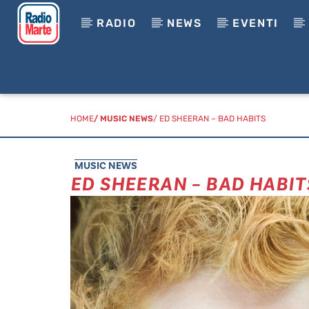
RADIO
NEWS
EVENTI
HOME
/
MUSIC NEWS
/ ED SHEERAN – BAD HABITS
MUSIC NEWS
ED SHEERAN – BAD HABIT