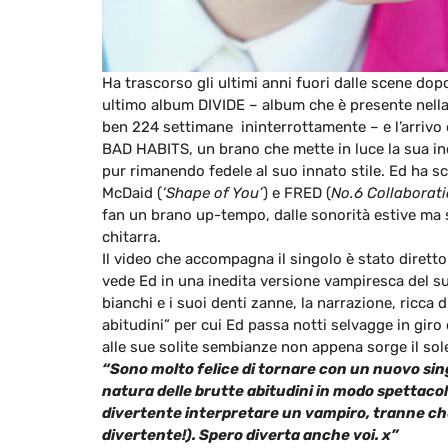
Ha trascorso gli ultimi anni fuori dalle scene dop
ultimo album DIVIDE – album che è presente nella c
ben 224 settimane ininterrottamente – e l’arrivo d
BAD HABITS, un brano che mette in luce la sua in
pur rimanendo fedele al suo innato stile. Ed ha
McDaid (
‘Shape of You’
) e FRED (
No.6 Collaborati
fan un brano up-tempo, dalle sonorità estive ma 
chitarra.
Il video che accompagna il singolo è stato diretto
vede Ed in una inedita versione vampiresca del suo
bianchi e i suoi denti zanne, la narrazione, ricca 
abitudini” per cui Ed passa notti selvagge in giro
alle sue solite sembianze non appena sorge il sol
“Sono molto felice di tornare con un nuovo sing
natura delle brutte abitudini in modo spettacola
divertente interpretare un vampiro, tranne che 
divertente!). Spero diverta anche voi. x”