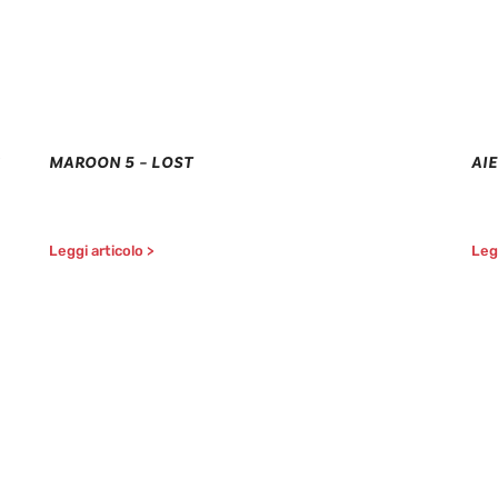
MAROON 5 – LOST
AIE
Leggi articolo >
Legg