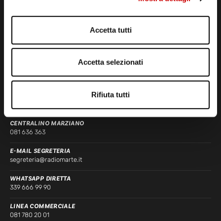
Accetta tutti
STUDI DI REGISTRAZIONE
ED EMISSIONE
Accetta selezionati
Via Comunale Tavernola, 166/b
80144 – Napoli
Rifiuta tutti
CONTATTI
CENTRALINO MARZIANO
081 636 363
E-MAIL SEGRETERIA
segreteria@radiomarte.it
WHATSAPP DIRETTA
339 666 99 90
LINEA COMMERCIALE
081 780 20 01