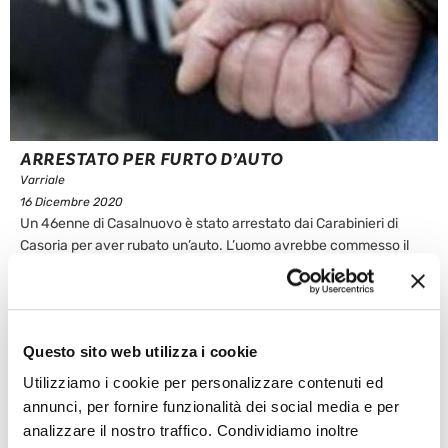
ARRESTATO PER FURTO D’AUTO
Varriale
16 Dicembre 2020
Un 46enne di Casalnuovo è stato arrestato dai Carabinieri di
Casoria per aver rubato un’auto. L’uomo avrebbe commesso il
furto al Centro Direzionale di Napoli per poi essere sorpreso dai
militari mentre smontava il cruscotto lato guida della vettura. Il
46enne è stato posto ai domiciliari in attesa di giudizio.
...
Questo sito web utilizza i cookie
Leggi articolo
Utilizziamo i cookie per personalizzare contenuti ed
annunci, per fornire funzionalità dei social media e per
analizzare il nostro traffico. Condividiamo inoltre