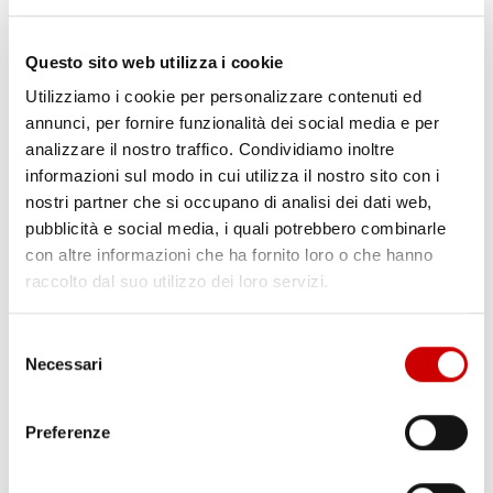
Questo sito web utilizza i cookie
Utilizziamo i cookie per personalizzare contenuti ed
annunci, per fornire funzionalità dei social media e per
analizzare il nostro traffico. Condividiamo inoltre
SCUOLE IN PRESENZA IN CAMPANIA DAL 24.
informazioni sul modo in cui utilizza il nostro sito con i
FIRMATA L’ORDINANZA
nostri partner che si occupano di analisi dei dati web,
Varriale
pubblicità e social media, i quali potrebbero combinarle
16 Novembre 2020
con altre informazioni che ha fornito loro o che hanno
Firmata ieri sera dal presidente della Regione De Luca
l’ordinanza con la quale è disposto il ritorno alle lezioni in
raccolto dal suo utilizzo dei loro servizi.
presenza dal 24 novembre per asili e prime elementari. Dal 30,
se la situazione epidemiologica lo renderà possibile,
Selezione
riprenderanno le lezioni in presenza anche dalla seconda
Necessari
del
elementare alla prima media. ...
consenso
Leggi articolo
Preferenze