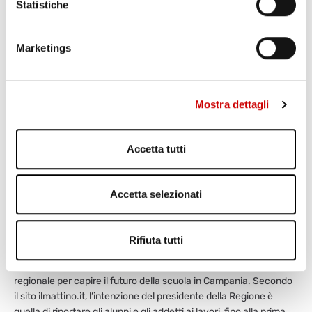
Statistiche
Marketings
Mostra dettagli
Accetta tutti
Accetta selezionati
COVID19: PROBABILE RITORNO A SCUOLA DAL 23
NOVEMBRE
Varriale
Rifiuta tutti
14 Novembre 2020
Tra oggi e domani dovrebbe essere firmata un’ordinanza
regionale per capire il futuro della scuola in Campania. Secondo
il sito ilmattino.it, l’intenzione del presidente della Regione è
quella di riportare gli alunni e gli addetti ai lavori, fino alla prima