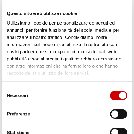
Questo sito web utilizza i cookie
Utilizziamo i cookie per personalizzare contenuti ed
annunci, per fornire funzionalità dei social media e per
analizzare il nostro traffico. Condividiamo inoltre
informazioni sul modo in cui utilizza il nostro sito con i
nostri partner che si occupano di analisi dei dati web,
POZZUOLI: CITTADINI CONTRO GESTIONE EMERGENZA
pubblicità e social media, i quali potrebbero combinarle
BRADISISMO
Leggi l'articolo
con altre informazioni che ha fornito loro o che hanno
raccolto dal suo utilizzo dei loro servizi.
Selezione
Necessari
del
consenso
Preferenze
Statistiche