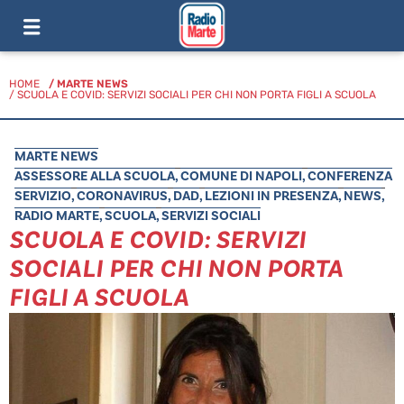
HOME
/
MARTE NEWS
/ SCUOLA E COVID: SERVIZI SOCIALI PER CHI NON PORTA FIGLI A SCUOLA
MARTE NEWS
ASSESSORE ALLA SCUOLA
,
COMUNE DI NAPOLI
,
CONFERENZA
SERVIZIO
,
CORONAVIRUS
,
DAD
,
LEZIONI IN PRESENZA
,
NEWS
,
RADIO MARTE
,
SCUOLA
,
SERVIZI SOCIALI
SCUOLA E COVID: SERVIZI
SOCIALI PER CHI NON PORTA
FIGLI A SCUOLA