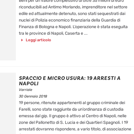
Beni per un valore complessivo di oltre 35 milioni di euro
riconducibili ad Antimo Morlando, imprenditore nel settore
edile ed attualmente detenuto, sono stati sequestrati dai
nuclei di Polizia economico finanziaria della Guardia di
Finanza di Bologna e Napoli. L’operazione è stata eseguita
tra le province di Napoli, Caserta e ...
Leggi articolo
SPACCIO E MICRO USURA: 19 ARRESTI A
NAPOLI
Varriale
30 Gennaio 2018
19 persone, ritenute appartenenti al gruppo criminale dei
Farelli, sono state raggiunte da un’ordinanza di custodia
emessa dal gip. Il gruppo è attivo al Centro di Napoli, nelle
zone del Pallonetto di S. Lucia e dei Quartieri Spagnoli. I 19
arrestati dovranno rispondere, a vario titolo, di associazione