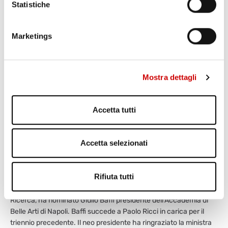
Statistiche
Marketings
Mostra dettagli
Accetta tutti
Accetta selezionati
GIULIO BAFFI NUOVO PRESIDENTE ACCADEMIA
BELLE ARTI DI NAPOLI
Varriale
Rifiuta tutti
22 Marzo 2018
Valeria Fedeli, Ministro dell’Istruzione dell’Università e della
Ricerca, ha nominato Giulio Baffi presidente dell’Accademia di
Belle Arti di Napoli. Baffi succede a Paolo Ricci in carica per il
triennio precedente. Il neo presidente ha ringraziato la ministra