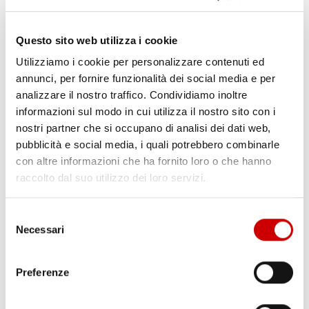
Questo sito web utilizza i cookie
Utilizziamo i cookie per personalizzare contenuti ed
annunci, per fornire funzionalità dei social media e per
analizzare il nostro traffico. Condividiamo inoltre
informazioni sul modo in cui utilizza il nostro sito con i
SOCCAVO: FIAMME AL POLIFUNZIONALE
nostri partner che si occupano di analisi dei dati web,
Varriale
pubblicità e social media, i quali potrebbero combinarle
22 Marzo 2018
con altre informazioni che ha fornito loro o che hanno
Ieri sera un vasto incendio ha distrutto un piano del Centro
raccolto dal suo utilizzo dei loro servizi.
Polifunzionale di Soccavo. Non si sa se il rogo sia di natura
dolosa, l’unica certezza è il degrado in cui la struttura si trova da
tempo. Le fiamme hanno provocato danni all’intero del deposito
Selezione
Necessari
del piano terra dell’edificio. Il ...
del
Leggi articolo
consenso
Preferenze