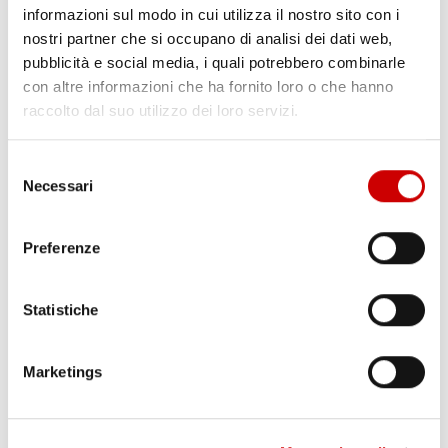
FEDELE: “CAVANI IL MIGLIOR ATTACCANTE
informazioni sul modo in cui utilizza il nostro sito con i
DELL’ERA DE LAURENTIIS. OSIMHEN? E’
nostri partner che si occupano di analisi dei dati web,
SCOORDINATO, MA HA ENTUSIASMO E
pubblicità e social media, i quali potrebbero combinarle
CORAGGIO”
con altre informazioni che ha fornito loro o che hanno
Pasquale Tina
raccolto dal suo utilizzo dei loro servizi.
19 Maggio 2021
Enrico Fedele parla a Marte Sport Live: “Cavani il miglior
attaccante dell’era De Laurentiis? Penso di sì. Il Napoli va in
Selezione
Champions League? Già fatto. Il Napoli in questo momento è la
Necessari
del
squadra che gioca meglio, il Verona non ha grandi motivazioni.
consenso
Poi dipende molto da paura e ansia. Juric? ...
Leggi articolo
Preferenze
Statistiche
Marketings