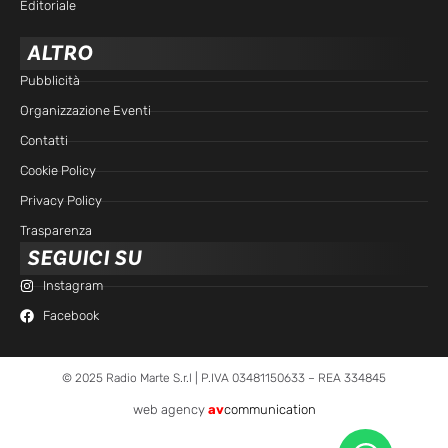
Editoriale
ALTRO
Pubblicità
Organizzazione Eventi
Contatti
Cookie Policy
Privacy Policy
Trasparenza
SEGUICI SU
Instagram
Facebook
© 2025 Radio Marte S.r.l | P.IVA 03481150633 – REA 334845
web agency
av
communication