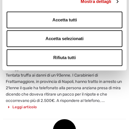
Mostra dettagli
Accetta tutti
Accetta selezionati
TENTATA TRUFFA A NOVANTATREENNE:
ARRESTATO GIOVANE DI 21 ANNI
Rifiuta tutti
Varriale
19 Maggio 2021
Tentata truffa ai danni di un 93enne. I Carabinieri di
Frattamaggiore, in provincia di Napoli, hanno tratto in arresto un
21enne il quale ha telefonato alla persona anziana presa di mira
dicendo che doveva ritirare un pacco per il nipote e che
occorrevano più di 2.500€. A rispondere al telefono, ...
Leggi articolo