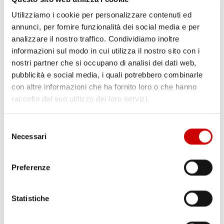
Utilizziamo i cookie per personalizzare contenuti ed
annunci, per fornire funzionalità dei social media e per
analizzare il nostro traffico. Condividiamo inoltre
informazioni sul modo in cui utilizza il nostro sito con i
nostri partner che si occupano di analisi dei dati web,
pubblicità e social media, i quali potrebbero combinarle
con altre informazioni che ha fornito loro o che hanno
raccolto dal suo utilizzo dei loro servizi.
Selezione
Necessari
del
consenso
POLITANO: “PECCATO PER IL GOL PRESO NEL
Preferenze
FINALE! LA BATTUTA DI CONTE? LA ACCETTIAMO,
DAI!”
Emanuela Castelli
Statistiche
7 Marzo 2026
E’ un Matteo Politano felice, quello che rilascia dichiarazioni a