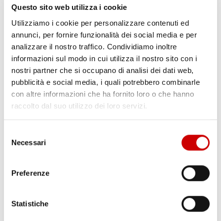
Questo sito web utilizza i cookie
Utilizziamo i cookie per personalizzare contenuti ed
annunci, per fornire funzionalità dei social media e per
analizzare il nostro traffico. Condividiamo inoltre
informazioni sul modo in cui utilizza il nostro sito con i
nostri partner che si occupano di analisi dei dati web,
pubblicità e social media, i quali potrebbero combinarle
con altre informazioni che ha fornito loro o che hanno
raccolto dal suo utilizzo dei loro servizi.
Selezione
Necessari
del
consenso
Preferenze
LOBOTKA-ANGUISSA VERSO L’ADDIO, IL NAPOLI
HA INDIVIDUATO I POSSIBILI SOSTITUTI
Statistiche
Emanuela Castelli
15 Aprile 2026