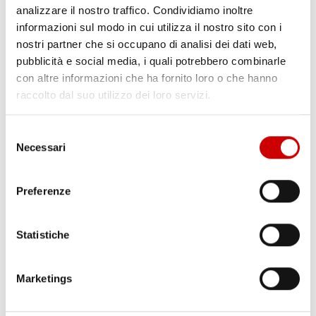
analizzare il nostro traffico. Condividiamo inoltre
informazioni sul modo in cui utilizza il nostro sito con i
nostri partner che si occupano di analisi dei dati web,
pubblicità e social media, i quali potrebbero combinarle
con altre informazioni che ha fornito loro o che hanno
raccolto dal suo utilizzo dei loro servizi.
Selezione
Necessari
del
PONTICELLI: DODICENNE FERITO A COLTELLATE
consenso
Leggi l'articolo
Preferenze
Statistiche
Marketings