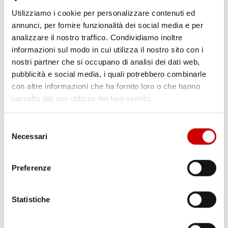
Utilizziamo i cookie per personalizzare contenuti ed
annunci, per fornire funzionalità dei social media e per
analizzare il nostro traffico. Condividiamo inoltre
POZZUOLI: CITTADINI CONTRO GESTIONE EMERGENZA
BRADISISMO
informazioni sul modo in cui utilizza il nostro sito con i
Leggi l'articolo
nostri partner che si occupano di analisi dei dati web,
pubblicità e social media, i quali potrebbero combinarle
con altre informazioni che ha fornito loro o che hanno
raccolto dal suo utilizzo dei loro servizi.
Selezione
Necessari
del
consenso
Preferenze
TRAGEDIA IERI AD ERCOLANO: UN OPERAIO E’ MORTO
Leggi l'articolo
Statistiche