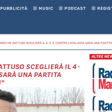
PUBBLICITÀ
MUSIC
PODCAST
REGIS
ONDO ME GATTUSO SCEGLIERÀ IL 4-3-3. CONTRO L’ATALANTA SARÀ UNA PARTITA
ALTRE NE
TTUSO SCEGLIERÀ IL 4-
 SARÀ UNA PARTITA
I”