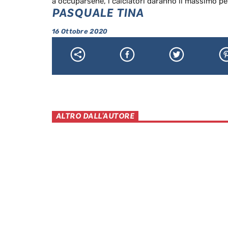
a occuparsene, i calciatori daranno il massimo per 
PASQUALE TINA
16 Ottobre 2020
ALTRO DALL'AUTORE