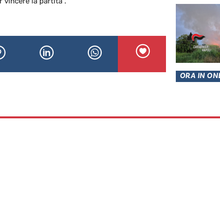
vincere la partita”.
ORA IN ON