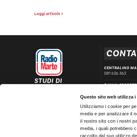
Leggi articolo >
CONTA
CENTRALINO MA
081 636 363
STUDI DI
E-MAIL SEGRETE
REGISTRAZIONE ED
segreteria@radiom
EMISSIONE
Questo sito web utilizza i
Via Comunale Tavernola, 166/b
WHATSAPP DIRE
80144 – Napoli
Utilizziamo i cookie per pe
339 666 99 90
media e per analizzare il n
LINEA COMMERC
il nostro sito con i nostri 
081 780 20 01
media, i quali potrebbero 
raccolto dal suo utilizzo dei