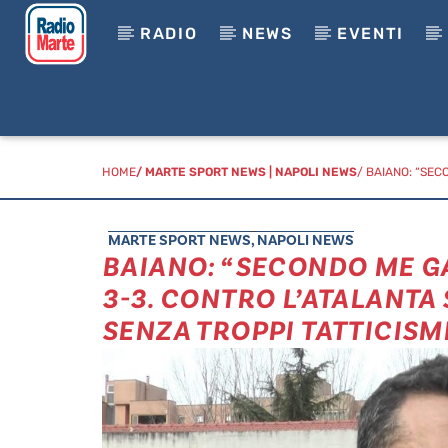
RADIO
NEWS
EVENTI
HOME
/
MARTE SPORT NEWS
|
NAPOLI NEWS
/ BAIANO: “SEC
MARTE SPORT NEWS
,
NAPOLI NEWS
BAIANO: “SECONDO ME GA
3-3. CONTRO L’ATALANTA
SENZA TROPPI TATTICISM