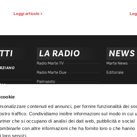
Leggi articolo >
Legg
TTI
LA RADIO
NEWS
Radio Marte TV
Marte News
RZIANO
Radio Marte Due
Editoriale
Palinsesto
RIA
arte.it
Programmi
 cookie
Frequenze
TTA
rsonalizzare contenuti ed annunci, per fornire funzionalità dei soc
Podcast - Brain Station
ostro traffico. Condividiamo inoltre informazioni sul modo in cui u
Podcast - Gente di Marte
IALE
partner che si occupano di analisi dei dati web, pubblicità e social
Marte Replay
combinarle con altre informazioni che ha fornito loro o che hanno
 loro servizi.
Marte Playlist