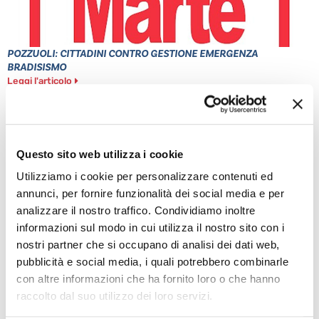
POZZUOLI: CITTADINI CONTRO GESTIONE EMERGENZA
BRADISISMO
Leggi l'articolo
Questo sito web utilizza i cookie
Utilizziamo i cookie per personalizzare contenuti ed
annunci, per fornire funzionalità dei social media e per
analizzare il nostro traffico. Condividiamo inoltre
informazioni sul modo in cui utilizza il nostro sito con i
nostri partner che si occupano di analisi dei dati web,
TRAGEDIA IERI AD ERCOLANO: UN OPERAIO E’ MORTO
pubblicità e social media, i quali potrebbero combinarle
Leggi l'articolo
con altre informazioni che ha fornito loro o che hanno
raccolto dal suo utilizzo dei loro servizi.