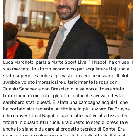
Luca Marchetti parla a Marte Sport Live: “Il Napoli ha chiuso il
suo mercato, lo sforzo economico per acquistare Hojlund è
stato superiore anche al previsto, ma era necessario. Il club
avrebbe voluto impreziosire ulteriormente la rosa con
Juanlu Sanchez e con Brescianini e se non ci fosse stato
l’infortunio di mercato, gli ultimi colpi che aveva in testa
sarebbero stati questi. E’ stata una campagna acquisti che
ha portato sicuramente un titolare in più, ovvero De Bruyne,
e ha consentito al Napoli di avere alternative all’altezza dei
titolari in quasi tutti i ruoli. Era questo lo step di crescita e
anche lo slancio da dare al progetto tecnico di Conte. Era
difficile trovare calciatori più forti di quelli attuali. Il Napoli