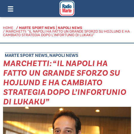
HOME
/
MARTE SPORT NEWS
|
NAPOLI NEWS
/ MARCHETTI: “IL NAPOLI HA FATTO UN GRANDE SFORZO SU HOJLUND E HA
CAMBIATO STRATEGIA DOPO L’INFORTUNIO DI LUKAKU”
MARTE SPORT NEWS
,
NAPOLI NEWS
MARCHETTI: “IL NAPOLI HA
FATTO UN GRANDE SFORZO SU
HOJLUND E HA CAMBIATO
STRATEGIA DOPO L’INFORTUNIO
DI LUKAKU”