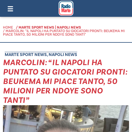
HOME
/
MARTE SPORT NEWS
|
NAPOLI NEWS
/ MARCOLIN: “IL NAPOLI HA PUNTATO SU GIOCATORI PRONTI: BEUKEMA MI
PIACE TANTO, 50 MILIONI PER NDOYE SONO TANTI”
MARTE SPORT NEWS
,
NAPOLI NEWS
MARCOLIN: “IL NAPOLI HA
PUNTATO SU GIOCATORI PRONTI:
BEUKEMA MI PIACE TANTO, 50
MILIONI PER NDOYE SONO
TANTI”