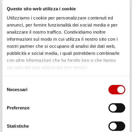
Questo sito web utilizza i cookie
MINISTRO PIANTEDOSI A POZZUOLI
Utilizziamo i cookie per personalizzare contenuti ed
Leggi l'articolo
annunci, per fornire funzionalità dei social media e per
analizzare il nostro traffico. Condividiamo inoltre
informazioni sul modo in cui utilizza il nostro sito con i
nostri partner che si occupano di analisi dei dati web,
pubblicità e social media, i quali potrebbero combinarle
con altre informazioni che ha fornito loro o che hanno
raccolto dal suo utilizzo dei loro servizi.
Selezione
Necessari
del
PONTICELLI: DODICENNE FERITO A COLTELLATE
consenso
Leggi l'articolo
Preferenze
Statistiche