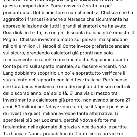
questa competizione. Forse davvero è stato un po’
presuntuoso. Dobbiamo fare i complimenti al Chelsea che ha
aggredito i francesi e anche a Maresca che sicuramente ha
appreso la lezione da tutti i grandi allenatori che ha avuto,
Guardiola in testa, ma un po’ di scuola italiana gli è rimasta. Il
Psg e il Chelsea investono molto sui giovani ma spendono
milioni e milioni. Il Napoli di Conte invece preferisce andare
sul sicuro, prendendo calciatori già pronti non solo
tecnicamente ma anche come mentalità. Sappiamo quanto
Conte punti sull’aspetto mentale, sull’essere vincenti. Noa
Lang dobbiamo scoprirlo un po’ e soprattutto verificare il
suo talento nel rapporto con le difese italiane. Però penso
che farà bene. Beukema è uno dei migliori difensori centrali
dello scorso anno, da’ solidità. E’ una via di mezzo tra
investimento e calciatore già pronto, non avendo ancora 27
anni. 50 milioni per Ndoye sono tanti, se il Napoli pensasse
di investire questi milioni avrebbe tante alternative. Li
spenderei più per Lookman, perché Ndoye è forte ma
l’atalantino nelle giornate di grazia vince da solo le partite.
Tra Lucca e Nunez probabilmente Conte cerca un vice di