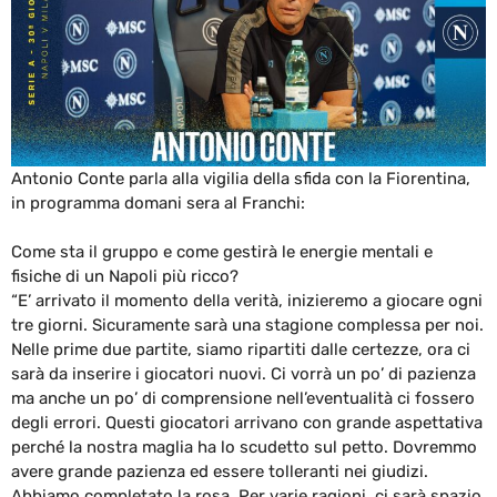
Antonio Conte parla alla vigilia della sfida con la Fiorentina,
in programma domani sera al Franchi:
Come sta il gruppo e come gestirà le energie mentali e
fisiche di un Napoli più ricco?
“E’ arrivato il momento della verità, inizieremo a giocare ogni
tre giorni. Sicuramente sarà una stagione complessa per noi.
Nelle prime due partite, siamo ripartiti dalle certezze, ora ci
sarà da inserire i giocatori nuovi. Ci vorrà un po’ di pazienza
ma anche un po’ di comprensione nell’eventualità ci fossero
degli errori. Questi giocatori arrivano con grande aspettativa
perché la nostra maglia ha lo scudetto sul petto. Dovremmo
avere grande pazienza ed essere tolleranti nei giudizi.
Abbiamo completato la rosa. Per varie ragioni, ci sarà spazio