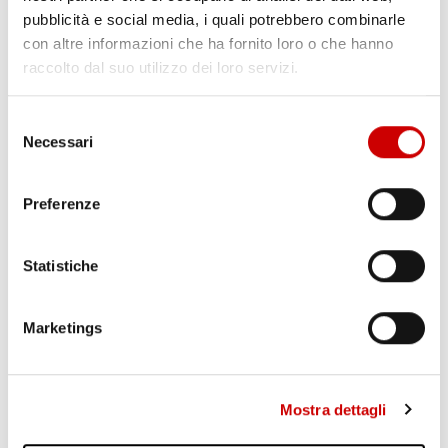
pubblicità e social media, i quali potrebbero combinarle
con altre informazioni che ha fornito loro o che hanno
raccolto dal suo utilizzo dei loro servizi.
Selezione
Necessari
del
consenso
POZZUOLI: VIA A CANTIERE HUB DI VIA ARTIACO
Leggi l'articolo
Preferenze
Statistiche
Marketings
Mostra dettagli