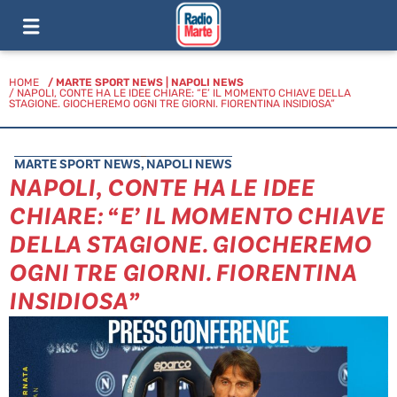
HOME
/
MARTE SPORT NEWS
|
NAPOLI NEWS
/ NAPOLI, CONTE HA LE IDEE CHIARE: “E’ IL MOMENTO CHIAVE DELLA
STAGIONE. GIOCHEREMO OGNI TRE GIORNI. FIORENTINA INSIDIOSA”
MARTE SPORT NEWS
,
NAPOLI NEWS
NAPOLI, CONTE HA LE IDEE
CHIARE: “E’ IL MOMENTO CHIAVE
DELLA STAGIONE. GIOCHEREMO
OGNI TRE GIORNI. FIORENTINA
INSIDIOSA”