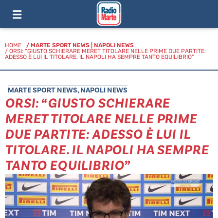
HOME
/
MARTE SPORT NEWS
|
NAPOLI NEWS
/ ORSI: “GIUSTO SCHIERARE MERET TITOLARE NELLE PRIME DUE PARTITE:
ADESSO È LUI IL TITOLARE. IL NAPOLI HA SEMPRE TANTO EQUILIBRIO”
MARTE SPORT NEWS
,
NAPOLI NEWS
ORSI: “GIUSTO SCHIERARE
MERET TITOLARE NELLE PRIME
DUE PARTITE: ADESSO È LUI IL
TITOLARE. IL NAPOLI HA SEMPRE
TANTO EQUILIBRIO”