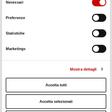
MINISTRO PIANTEDOSI A POZZUOLI
Necessari
del
Leggi l'articolo
consenso
Preferenze
Statistiche
Marketings
Mostra dettagli
PONTICELLI: DODICENNE FERITO A COLTELLATE
Leggi l'articolo
Accetta tutti
Accetta selezionati