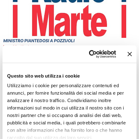
MINISTRO PIANTEDOSI A POZZUOLI
Leggi l'articolo
Questo sito web utilizza i cookie
Utilizziamo i cookie per personalizzare contenuti ed
annunci, per fornire funzionalità dei social media e per
analizzare il nostro traffico. Condividiamo inoltre
informazioni sul modo in cui utilizza il nostro sito con i
nostri partner che si occupano di analisi dei dati web,
pubblicità e social media, i quali potrebbero combinarle
PONTICELLI: DODICENNE FERITO A COLTELLATE
con altre informazioni che ha fornito loro o che hanno
Leggi l'articolo
raccolto dal suo utilizzo dei loro servizi.