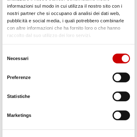
informazioni sul modo in cui utilizza il nostro sito con i
nostri partner che si occupano di analisi dei dati web,
pubblicità e social media, i quali potrebbero combinarle
con altre informazioni che ha fornito loro o che hanno
raccolto dal suo utilizzo dei loro servizi.
Selezione
Necessari
del
PONTICELLI: DODICENNE FERITO A COLTELLATE
Leggi l'articolo
consenso
Preferenze
Statistiche
Marketings