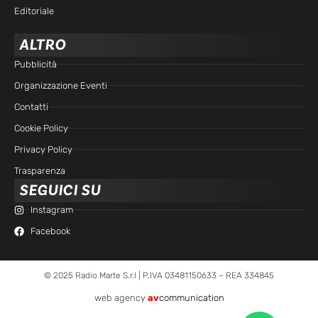
Editoriale
ALTRO
Pubblicità
Organizzazione Eventi
Contatti
Cookie Policy
Privacy Policy
Trasparenza
SEGUICI SU
Instagram
Facebook
© 2025 Radio Marte S.r.l | P.IVA 03481150633 – REA 334845
web agency
av
communication