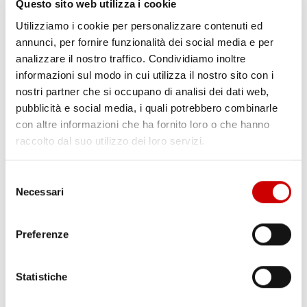
Questo sito web utilizza i cookie
Utilizziamo i cookie per personalizzare contenuti ed
annunci, per fornire funzionalità dei social media e per
analizzare il nostro traffico. Condividiamo inoltre
informazioni sul modo in cui utilizza il nostro sito con i
nostri partner che si occupano di analisi dei dati web,
pubblicità e social media, i quali potrebbero combinarle
con altre informazioni che ha fornito loro o che hanno
raccolto dal suo utilizzo dei loro servizi.
Selezione
Necessari
del
consenso
MENGHINI (SINDACO DIMARO): “TUTTO PRONTO
Preferenze
PER IL NAPOLI: DOMANI PRIMO ALLENAMENTO”
supporto tecnico
12 Luglio 2013
Statistiche
Il sindaco di Dimaro, Romedio Menghini, parla ai microfoni di
Marte Sport Live: “Siamo pronti, ci sono già diversi tifosi