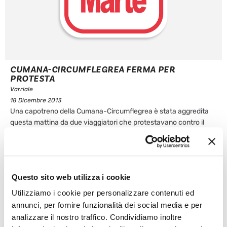
CUMANA-CIRCUMFLEGREA FERMA PER
PROTESTA
Varriale
18 Dicembre 2013
Una capotreno della Cumana-Circumflegrea è stata aggredita
questa mattina da due viaggiatori che protestavano contro il
ritardo del treno. La donna si è rifugiata nella cabina del
macchinista ed ha avvertito le forze dell’ordine. Quando il treno
è giunto a Montesanto c’erano gli agenti di polizia che hanno
identificato gli ...
Questo sito web utilizza i cookie
Leggi articolo
Utilizziamo i cookie per personalizzare contenuti ed
annunci, per fornire funzionalità dei social media e per
analizzare il nostro traffico. Condividiamo inoltre