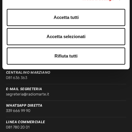
Accetta tutti
STUDI DI REGISTRAZIONE
ED EMISSIONE
Accetta selezionati
Via Comunale Tavernola, 166/b
80144 – Napoli
Rifiuta tutti
CONTATTI
CENTRALINO MARZIANO
081 636 363
E-MAIL SEGRETERIA
segreteria@radiomarte.it
WHATSAPP DIRETTA
339 666 99 90
LINEA COMMERCIALE
081 780 20 01