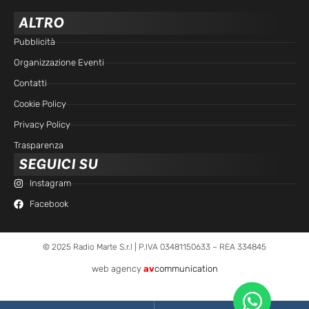
ALTRO
Pubblicità
Organizzazione Eventi
Contatti
Cookie Policy
Privacy Policy
Trasparenza
SEGUICI SU
Instagram
Facebook
© 2025 Radio Marte S.r.l | P.IVA 03481150633 – REA 334845
web agency
av
communication