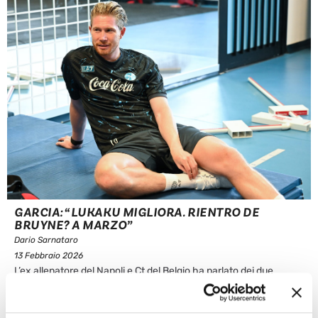
GARCIA: “LUKAKU MIGLIORA. RIENTRO DE
BRUYNE? A MARZO”
Dario Sarnataro
13 Febbraio 2026
L’ex allenatore del Napoli e Ct del Belgio ha parlato dei due
infortunati azzurri, sul rientro di De Bruyne e sulla forma di
Lukaku “LUKAKU TORNERA’ PRESTO AI SUOI LIVELLI” A pochi
mesi dal Mondiale, il commissario tecnico del Belgio Rudi Garcia