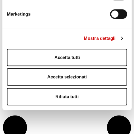
Emanuela Castelli
28 Gennaio 2026
Marketings
Il Napoli è in piena emergenza oramai da mesi, un incubo del
quale non si riesce a vedere la fine e che contro il Chelsea –
questa sera alle 21:00 al Maradona, tocca l’apice, con un totale
di 11 assenti. NAPOLI, COL CHELSEA CON 11 INDISPONIBILI
Mostra dettagli
...
Leggi articolo
Accetta tutti
Accetta selezionati
Rifiuta tutti