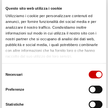
ha fatto il punto sulla situazione ...
Questo sito web utilizza i cookie
Leggi articolo
Utilizziamo i cookie per personalizzare contenuti ed
annunci, per fornire funzionalità dei social media e per
analizzare il nostro traffico. Condividiamo inoltre
informazioni sul modo in cui utilizza il nostro sito con i
nostri partner che si occupano di analisi dei dati web,
pubblicità e social media, i quali potrebbero combinarle
con altre informazioni che ha fornito loro o che hanno
raccolto dal suo utilizzo dei loro servizi.
Selezione
Necessari
del
consenso
Preferenze
NAPOLI, COL CHELSEA BEN 11 GLI ASSENTI:
Statistiche
CONTE TENTA L’IMPRESA CON 15 UOMINI