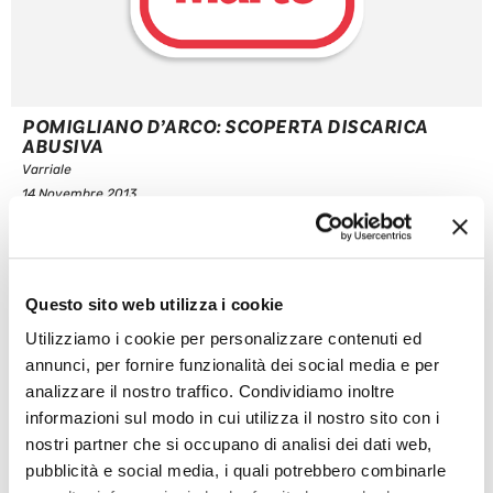
POMIGLIANO D’ARCO: SCOPERTA DISCARICA
ABUSIVA
Varriale
14 Novembre 2013
I carabinieri della stazione di Pomigliano d’Arco hanno scoperto,
in località Papaccio, una discarica abusiva contenete
pneumatici ed eternit. 3 le persone denunciate per violazione
delle leggi a tutela dell’ambiente. Si tratta di un imprenditore
Questo sito web utilizza i cookie
34enne già noto alle forze dell’ordine, un altro imprenditore
50enne e un operaio 49enne, tutti ...
Utilizziamo i cookie per personalizzare contenuti ed
Leggi articolo
annunci, per fornire funzionalità dei social media e per
analizzare il nostro traffico. Condividiamo inoltre
informazioni sul modo in cui utilizza il nostro sito con i
nostri partner che si occupano di analisi dei dati web,
pubblicità e social media, i quali potrebbero combinarle