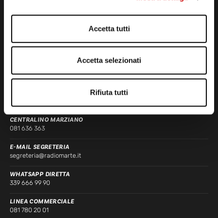
Accetta tutti
STUDI DI REGISTRAZIONE
ED EMISSIONE
Accetta selezionati
Via Comunale Tavernola, 166/b
80144 – Napoli
Rifiuta tutti
CONTATTI
CENTRALINO MARZIANO
081 636 363
E-MAIL SEGRETERIA
segreteria@radiomarte.it
WHATSAPP DIRETTA
339 666 99 90
LINEA COMMERCIALE
081 780 20 01