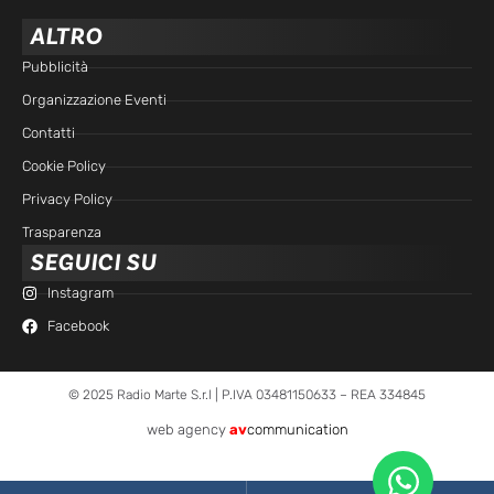
ALTRO
Pubblicità
Organizzazione Eventi
Contatti
Cookie Policy
Privacy Policy
Trasparenza
SEGUICI SU
Instagram
Facebook
© 2025 Radio Marte S.r.l | P.IVA 03481150633 – REA 334845
web agency
av
communication