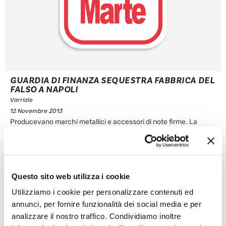
GUARDIA DI FINANZA SEQUESTRA FABBRICA DEL
FALSO A NAPOLI
Varriale
12 Novembre 2013
Producevano marchi metallici e accessori di note firme. La
fabbrica, scoperta dalla GdF di Napoli nel quartiere S. Carlo
All’Arena, era perfettamente attrezzata per svolgere lo specifico
ciclo di lavorazione degli accessori e dei marchi metallici di note
firme, curando anche la fase dei bagni di galvanica a base di ...
Questo sito web utilizza i cookie
Leggi articolo
Utilizziamo i cookie per personalizzare contenuti ed
annunci, per fornire funzionalità dei social media e per
analizzare il nostro traffico. Condividiamo inoltre