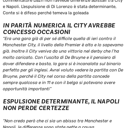
commentatore Dazn non ravvede differenze abissali tra City
e Napoli. L’espulsione di Di Lorenzo è stata determinante,
Conte si è difeso perché temeva la goleada
IN PARITÀ NUMERICA IL CITY AVREBBE
CONCESSO OCCASIONI
“Era una gara già di per sé difficile quella di ieri contro il
Manchester City, il livello della Premier è alto e lo sapevamo
già. Inoltre il City veniva da una vittoria nel derby che l’ha
molto caricato. Con l’uscita di De Bruyne e il pensiero di
dover difendere e basta, la gara si è incanalata sul binario
perfetto per gli inglesi. Avrei voluto vedere la partita con De
Bruyne, perché il City nel corso della partita concede
sempre qualcosa e in 11 e con il belga si potevano avere
opportunità importanti”
ESPULSIONE DETERMINANTE, IL NAPOLI
NON PERDE CERTEZZE
“Non credo però che ci sia un abisso tra Manchester e
Napoli, le differenze sono state nette a causa