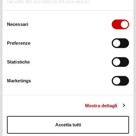
raccolto dal suo utilizzo dei loro servizi.
MINISTRO PIANTEDOSI A POZZUOLI
Selezione
Leggi l'articolo
Necessari
del
consenso
Preferenze
Statistiche
Marketings
PONTICELLI: DODICENNE FERITO A COLTELLATE
Leggi l'articolo
Mostra dettagli
Accetta tutti