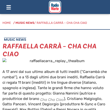
HOME
/
MUSIC NEWS
/ RAFFAELLA CARRÀ – CHA CHA CIAO
MUSIC NEWS
RAFFAELLA CARRÀ – CHA CHA
CIAO
A 17 anni dal suo ultimo album di tutti inediti (“Carrambà che
rumba!”), e a 13 dagli ultimi due brani inediti, Raffaella Carrà
ci regala 11 brani (inediti!) in tre lingue diverse (italiano,
spagnolo e inglese). Tante le grandi firme che hanno voluto
far parte di questo progetto: Gianna Nannini (autrice e
produttrice del brano
), Cristiano Malgioglio,
Cha Cha Ciao
Gatto Panceri, Vincent Degiorgio (produttore N-Sync e Caro
Emerald), Max Bottini (Gabin) e Peppi Nocera in qualità