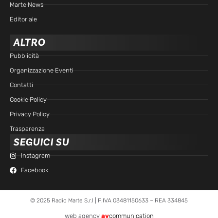
Marte News
Editoriale
ALTRO
Pubblicità
Organizzazione Eventi
Contatti
Cookie Policy
Privacy Policy
Trasparenza
SEGUICI SU
Instagram
Facebook
© 2025 Radio Marte S.r.l | P.IVA 03481150633 – REA 334845
web agency
av
communication