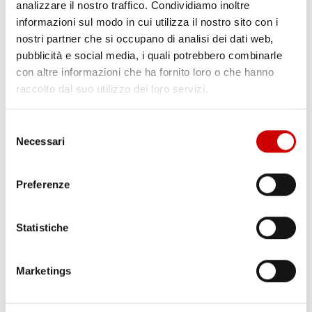
analizzare il nostro traffico. Condividiamo inoltre
informazioni sul modo in cui utilizza il nostro sito con i
nostri partner che si occupano di analisi dei dati web,
pubblicità e social media, i quali potrebbero combinarle
con altre informazioni che ha fornito loro o che hanno
raccolto dal suo utilizzo dei loro servizi.
Selezione
Necessari
del
consenso
TRAGEDIA IERI AD ERCOLANO: UN OPERAIO E’ MORTO
Leggi l'articolo
Preferenze
Statistiche
Marketings