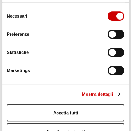
Selezione
Necessari
del
consenso
Preferenze
Statistiche
POZZUOLI: CITTADINI CONTRO GESTIONE EMERGENZA
BRADISISMO
Leggi l'articolo
Marketings
Mostra dettagli
Accetta tutti