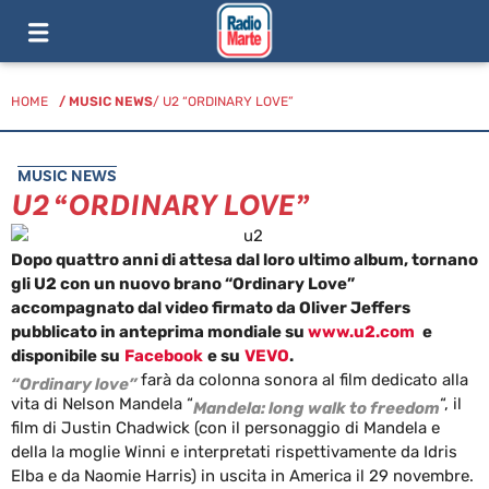
HOME
/
MUSIC NEWS
/ U2 “ORDINARY LOVE”
MUSIC NEWS
U2 “ORDINARY LOVE”
Dopo quattro anni di attesa dal loro ultimo album, tornano
gli U2 con un nuovo brano “Ordinary Love”
accompagnato dal video firmato da Oliver Jeffers
pubblicato in anteprima mondiale su
www.u2.com
e
disponibile su
Facebook
e su
VEVO
.
farà da colonna sonora al film dedicato alla
“Ordinary love”
vita di Nelson Mandela “
“, il
Mandela: long walk to freedom
film di Justin Chadwick (con il personaggio di Mandela e
della la moglie Winni e interpretati rispettivamente da Idris
Elba e da Naomie Harris) in uscita in America il 29 novembre.